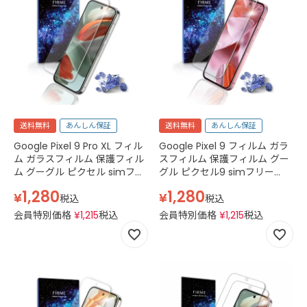
送料無料
あんしん保証
送料無料
あんしん保証
Google Pixel 9 Pro XL フィル
Google Pixel 9 フィルム ガラ
ム ガラスフィルム 保護フィル
スフィルム 保護フィルム グー
ム グーグル ピクセル simフリ
グル ピクセル9 simフリー
ー 2.5D スマホフィルム 強化ガ
2.5D 平面 スマホフィルム 強化
1,280
1,280
¥
¥
ラス 透明 クリア
ガラス 透明 クリア
税込
税込
会員特別価格
¥
1,215
税込
会員特別価格
¥
1,215
税込