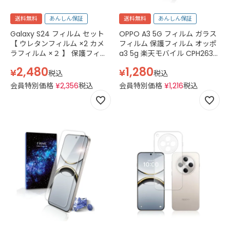
送料無料
あんしん保証
送料無料
あんしん保証
Galaxy S24 フィルム セット
OPPO A3 5G フィルム ガラス
【 ウレタンフィルム ×2 カメ
フィルム 保護フィルム オッポ
ラフィルム ×２ 】 保護フィル
a3 5g 楽天モバイル CPH2639
ム カメラ レンズ カメラフィル
Y!mobile A402OP simフリー
2,480
1,280
¥
¥
ム ガラス カバー 透明 TPU ウ
スマホフィルム 透明 クリア
税込
税込
レタン クリア
会員特別価格
¥
2,356
税込
会員特別価格
¥
1,216
税込