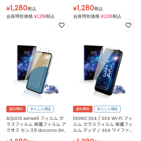
ォン ライト docomo simフリ
ルオージーフォン 9 simフリ
1,280
1,280
¥
¥
ー MR01 スマホフィルム 強化
ー スマホフィルム 強化ガラス
税込
税込
ガラス 透明 クリア
ブラック 黒
会員特別価格
¥
1,216
税込
会員特別価格
¥
1,216
税込
送料無料
あんしん保証
送料無料
あんしん保証
AQUOS sense9 フィルム ガ
DIGNO SX4 / SX4 Wi-FI フィ
ラスフィルム 保護フィルム ア
ルム ガラスフィルム 保護フィ
クオス センス9 docomo SH-
ルム ディグノ SX4 ワイファイ
53E au SHG14 softbank
simフリー 本体 保護 全面吸着