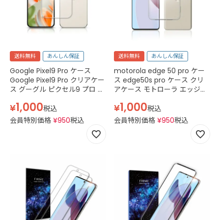
送料無料
あんしん保証
送料無料
あんしん保証
Google Pixel9 Pro ケース
motorola edge 50 pro ケー
Google Pixel9 Pro クリアケー
ス edge50s pro ケース クリ
ス グーグル ピクセル9 プロ ケ
アケース モトローラ エッジ
ース Pixel9Pro docomo au
50 プロ 50s simフリー
1,000
1,000
¥
¥
softbank simフリー Pixel 9
XT2403-4 XT2403-5 スマホ
税込
税込
pro スマホケース TPU カバー
ケース TPU スマホケース 透明
会員特別価格
¥
950
税込
会員特別価格
¥
950
税込
スマホケース 透明 クリア
クリア