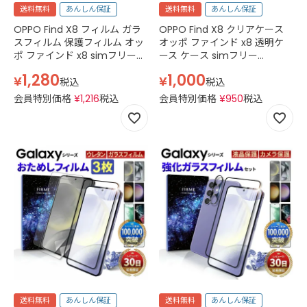
送料無料
あんしん保証
送料無料
あんしん保証
OPPO Find X8 フィルム ガラ
OPPO Find X8 クリアケース
スフィルム 保護フィルム オッ
オッポ ファインド x8 透明ケ
ポ ファインド x8 simフリー
ース ケース simフリー
CPH2651 IIJmio スマホフィル
CPH2651 スマホケース TPU ス
1,280
1,000
¥
¥
ム 強化ガラス 透明 クリア
マホケース 透明 クリア
税込
税込
会員特別価格
¥
1,216
税込
会員特別価格
¥
950
税込
送料無料
あんしん保証
送料無料
あんしん保証