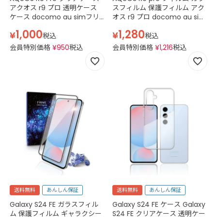
アクオス r9 プロ 透明ケース
スフィルム 保護フィルム アク
ケース docomo au simフリ
オス r9 プロ docomo au sim
ー IIJmio SH-54E SH-M30
フリー IIJmio SH-54E SH-
1,000
1,280
¥
¥
SHM30AB0 スマホケース TPU
M30 SHM30AB0 スマホフィル
税込
税込
スマホケース 透明 クリア
ム ケース 強化ガラス 透明 ク
会員特別価格
¥
950
税込
会員特別価格
¥
1,216
税込
リア
送料無料
あんしん保証
送料無料
あんしん保証
Galaxy S24 FE ガラスフィル
Galaxy S24 FE ケース Galaxy
ム 保護フィルム ギャラクシー
S24 FE クリアケース 透明ケー