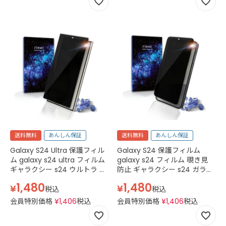
送料無料
あんしん保証
送料無料
あんしん保証
Galaxy S24 Ultra 保護フィル
Galaxy S24 保護フィルム
ム galaxy s24 ultra フィルム
galaxy s24 フィルム 覗き見
ギャラクシー s24 ウルトラ ガ
防止 ギャラクシー s24 ガラス
ラスフィルム 2.5D 強化ガラス
フィルム 2.5D 強化ガラス ドコ
1,480
1,480
¥
¥
ドコモ au 楽天モバイル SC-
モ au 楽天モバイル SC-51E
税込
税込
52E docomo SCG26 au SM-
docomo SCG25 au SM-
会員特別価格
¥
1,406
税込
会員特別価格
¥
1,406
税込
S9280 SIMフリー プライバシ
S921Q SM-S9210 SIMフリー
ー 黒
黒