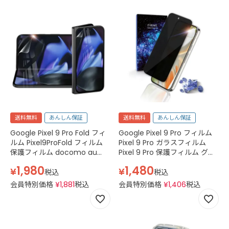
送料無料
あんしん保証
送料無料
あんしん保証
Google Pixel 9 Pro Fold フィ
Google Pixel 9 Pro フィルム
ルム Pixel9ProFold フィルム
Pixel 9 Pro ガラスフィルム
保護フィルム docomo au
Pixel 9 Pro 保護フィルム グー
softbank simフリー グーグル
グル ピクセル9 プロ Pixel9
1,980
1,480
¥
¥
ピクセル9プロ フォールド フ
Pro docomo au softbank
税込
税込
ィルム フィルム TPU ウレタン
simフリー 2.5D スマホフィル
会員特別価格
¥
1,881
税込
会員特別価格
¥
1,406
税込
クリア
ム 強化ガラス 黒 ブラック