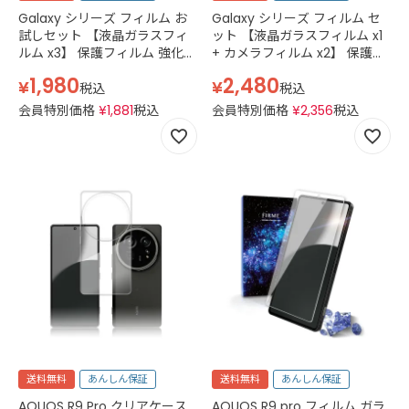
Galaxy シリーズ フィルム お
Galaxy シリーズ フィルム セ
試しセット 【液晶ガラスフィ
ット 【液晶ガラスフィルム x1
ルム x3】 保護フィルム 強化ガ
+ カメラフィルム x2】 保護フ
ラス ガラスフィルム ウレタン
ィルム カメラ レンズ カメラフ
1,980
2,480
¥
¥
フィルム ギャラクシー シリー
ィルム 強化ガラス ギャラクシ
税込
税込
ズ フィルム ガラス カバー 透
ー シリーズ 対応 フィルム 全
会員特別価格
¥
1,881
税込
会員特別価格
¥
2,356
税込
明
面保護 ガラス カバー 透明 ギ
ャラクシーS24 高透明度 指紋
防止 ブラック
送料無料
あんしん保証
送料無料
あんしん保証
AQUOS R9 Pro クリアケース
AQUOS R9 pro フィルム ガラ