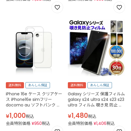
ケース クリア 透明
送料無料
あんしん保証
送料無料
あんしん保証
iPhone 16e ケース クリアケー
Galaxy シリーズ 保護フィルム
ス iPhone16e simフリー
galaxy s24 ultra s24 s23 s23
docomo au ソフトバンク 楽
ultra フィルム 覗き見 防止 ギ
天モバイル A3409 クリア ケ
ャラクシー s24 ガラスフィル
1,000
1,480
¥
¥
ース 透明
ム 2.5D 強化ガラス ドコモ au
税込
税込
楽天モバイル 黒
会員特別価格
¥
950
税込
会員特別価格
¥
1,406
税込