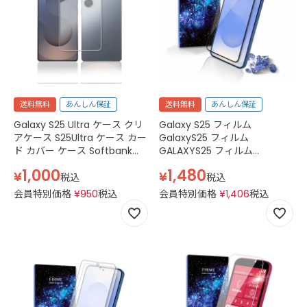
送料無料
あんしん保証
送料無料
あんしん保証
Galaxy S25 Ultra ケース クリ
Galaxy S25 フィルム
アケース S25Ultra ケース カー
GalaxyS25 フィルム
ド カバー ケース Softbank
GALAXYS25 フィルム
SC-52F docomo SCG32 au
Softbank SC-51F docomo
1,000
1,480
¥
¥
SM-S938Q SIMフリー SM-
SCG31 au SM-S931Q SIMフリ
税込
税込
S938Z ギャラクシー S25 ウル
ー SM-S931Z ギャラクシー
会員特別価格
¥
950
税込
会員特別価格
¥
1,406
税込
トラ ケース クリア 透明
S25 フィルム ギャラクシー
S25 フィルム Galaxy S25 ガラ
スフィルム カバー 保護フィル
ム