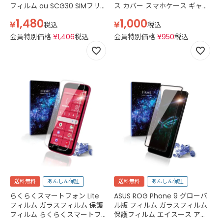
フィルム au SCG30 SIMフリ
ス カバー スマホケース ギャラ
ー SM-S7210 SM-S721B ガラ
クシー S24 FE SCG30 au SM-
1,480
1,000
¥
¥
ス カバー 透明 ギャラクシー
S7210 SIMフリー TPU シリコ
税込
税込
S24 ブラック
ン 透明 クリア
会員特別価格
¥
1,406
税込
会員特別価格
¥
950
税込
送料無料
あんしん保証
送料無料
あんしん保証
らくらくスマートフォン Lite
ASUS ROG Phone 9 グローバ
フィルム ガラスフィルム 保護
ル版 フィルム ガラスフィルム
フィルム らくらくスマートフ
保護フィルム エイスース アー