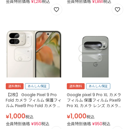
会員特別価格
¥
1,216
税込
会員特別価格
¥
1,881
税込
背面 両面 耐衝撃 スマホケース
ハード 軽量 シンプル スマホカ
バー 透明 クリア
送料無料
あんしん保証
送料無料
あんしん保証
【2枚】 Google Pixel 9 Pro
Google pixel 9 Pro XL カメラ
Fold カメラ フィルム 保護フィ
フィルム 保護フィルム Pixel9
ルム Pixel9 Pro Fold カメラ レ
Pro XL カメラ レンズ カメラフ
ンズ カメラフィルム ガラス カ
ィルム ガラス カバー グーグル
1,000
1,000
¥
¥
バー グーグル ピクセル9 プロ
ピクセル9 プロ XL カメラカバ
税込
税込
フォールド カメラカバー
ー docomo au softbank sim
会員特別価格
¥
950
税込
会員特別価格
¥
950
税込
docomo au softbank simフ
フリー クリア 透明