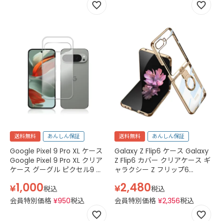
リー クリア 透明
送料無料
あんしん保証
送料無料
あんしん保証
Google Pixel 9 Pro XL ケース
Galaxy Z Flip6 ケース Galaxy
Google Pixel 9 Pro XL クリア
Z Flip6 カバー クリアケース ギ
ケース グーグル ピクセル9 プ
ャラクシー Z フリップ6
ロ XL ケース Pixel9Proxl
docomo SC-54E au SCG29
1,000
2,480
¥
¥
docomo au softbank simフ
simフリー スマホケース スマ
税込
税込
リー Pixel 9 pro xl スマホケー
ホカバー
会員特別価格
¥
950
税込
会員特別価格
¥
2,356
税込
ス TPU スマホケース 透明 ク
リア