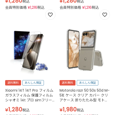
1,280
1,280
¥
¥
A405SH 楽天モバイル SH-
2.5D 平面 スマホフィルム ケー
税込
税込
M29 simフリー SH-M29 スマ
ス 干渉しない カバー 守る 強
会員特別価格
¥
1,216
税込
会員特別価格
¥
1,216
税込
ホフィルム 強化ガラス 透明 ク
い 液晶 画面 強化ガラス 指紋
リア
防止 透明 クリア
送料無料
あんしん保証
送料無料
あんしん保証
Xiaomi 14T 14T Pro フィルム
Motorola razr 50 50s 50d M-
ガラスフィルム 保護フィルム
51E ケース クリア カバー クリ
シャオミ 14t プロ simフリー
アケース 折りたたみ型 モトロ
2.5D スマホフィルム 強化ガラ
ーラ レーザー 50 50s
1,280
1,980
¥
¥
ス 透明 クリア
softbank A403MO simフリ
税込
税込
ー XT2453-9 本体 保護 前面