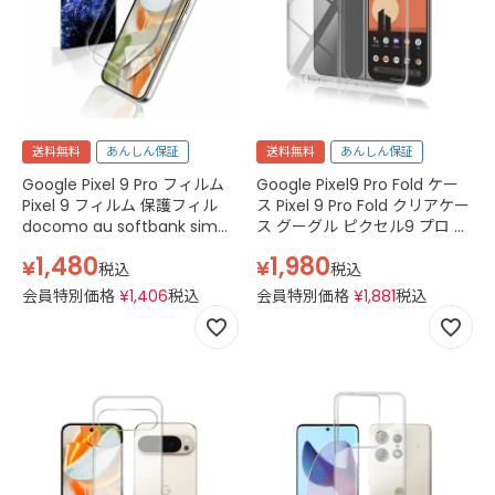
送料無料
あんしん保証
送料無料
あんしん保証
Google Pixel 9 Pro フィルム
Google Pixel9 Pro Fold ケー
Pixel 9 フィルム 保護フィル
ス Pixel 9 Pro Fold クリアケー
docomo au softbank simフ
ス グーグル ピクセル9 プロ フ
リー グーグル ピクセル9プロ
ォールド ケース simフリー ス
1,480
1,980
¥
¥
フィルム ピクセル9 フィルム
マホケース カバー スマホケー
税込
税込
フィルム TPU ウレタン クリア
ス 透明 クリア
会員特別価格
¥
1,406
税込
会員特別価格
¥
1,881
税込