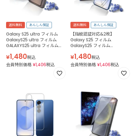
送料無料
あんしん保証
送料無料
あんしん保証
Galaxy S25 ultra フィルム
【指紋認証対応&2枚】
GalaxyS25 ultra フィルム
Galaxy S25 フィルム
GALAXYS25 ultra フィルム
GalaxyS25 フィルム
Softbank SC-52F docomo
GALAXYS25 フィルム
1,480
1,480
¥
¥
SCG32 au SM-S938Q SIMフ
Softbank SC-51F docomo
税込
税込
リー SM-S938Z ギャラクシー
SCG31 au SM-S931Q SIMフリ
会員特別価格
¥
1,406
税込
会員特別価格
¥
1,406
税込
S25 ウルトラ フィルム ギャラ
ー SM-S931Z ギャラクシー
クシーS25 ウルトラ フィルム
S25 フィルム ギャラクシー
ガラスフィルム カバー 透明
S25 フィルム 保護フィルム 2
枚セット