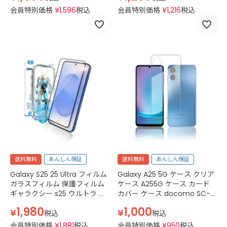
会員特別価格
¥
1,596
税込
会員特別価格
¥
1,216
税込
送料無料
あんしん保証
送料無料
あんしん保証
Galaxy S25 25 Ultra フィルム
Galaxy A25 5G ケース クリア
ガラスフィルム 保護フィルム
ケース A255G ケース カード
ギャラクシー s25 ウルトラ ス
カバー ケース docomo SC-
マホフィルム ケース 強化ガラ
53F au SCG33 Softbank SIM
1,980
1,000
¥
¥
ス 透明 クリア
フリーSM-A253Q J:COM
税込
税込
MOBILE ギャラクシー A25 5G
会員特別価格
¥
1,881
税込
会員特別価格
¥
950
税込