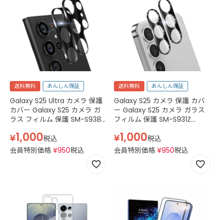
送料無料
あんしん保証
送料無料
あんしん保証
Galaxy S25 Ultra カメラ 保護
Galaxy S25 カメラ 保護 カバ
カバー Galaxy S25 カメラ ガ
ー Galaxy S25 カメラ ガラス
ラス フィルム 保護 SM-S938Z
フィルム 保護 SM-S931Z
softbank SC-52F docomo
softbank SC-51F docomo
1,000
1,000
¥
¥
SCG32 au SM-S938Q SIMフ
SCG31 au SM-S931Q SIMフリ
税込
税込
リー SIMフリー カメラレンズ
ー カメラレンズ 保護 カバー
会員特別価格
¥
950
税込
会員特別価格
¥
950
税込
レンズ カメラ ギャラクシー
レンズ カメラ ギャラクシー
s25 ウルトラ Glass クリア ブ
s25 Glass クリア ブラック 強
ラック 強化ガラス 透明
化ガラス 透明