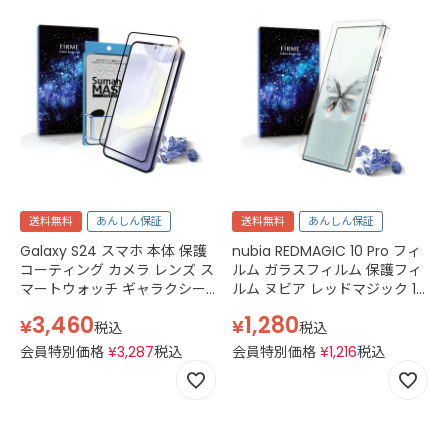
送料無料
あんしん保証
送料無料
あんしん保証
Galaxy S24 スマホ 本体 保護
nubia REDMAGIC 10 Pro フィ
コーティング カメラ レンズ ス
ルム ガラスフィルム 保護フィ
マートウォッチ ギャラクシー
ルム ヌビア レッドマジック 10
s24 SC-51E docomo SCG25
プロ redmagic10pro simフリ
3,460
1,280
¥
¥
au SM-S921Q SM-S9210 SIM
ー 2.5D スマホフィルム 強化ガ
税込
税込
フリー ガラスコーティング フ
ラス 透明 クリア
会員特別価格
¥
3,287
税込
会員特別価格
¥
1,216
税込
ィルム ケース スマホ 塗るガラ
スフィルム 指紋認証 液体フィ
ルム 抗菌 クリア