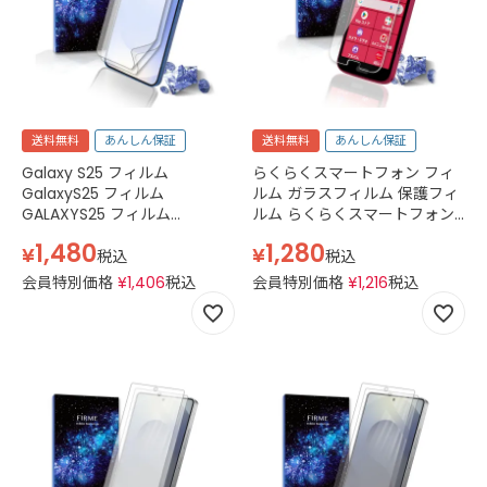
送料無料
あんしん保証
送料無料
あんしん保証
Galaxy S25 フィルム
らくらくスマートフォン フィ
GalaxyS25 フィルム
ルム ガラスフィルム 保護フィ
GALAXYS25 フィルム
ルム らくらくスマートフォン
Softbank SC-51F docomo
F-53E docomo simフリー
1,480
1,280
¥
¥
SCG31 au SM-S931Q simフリ
2.5D 平面 スマホフィルム 強化
税込
税込
ー SM-S931Z ギャラクシー
ガラス 透明 クリア
会員特別価格
¥
1,406
税込
会員特別価格
¥
1,216
税込
S25 フィルム ギャラクシー
S25 ケース Galaxy フィルム
非光沢 アンチグレア