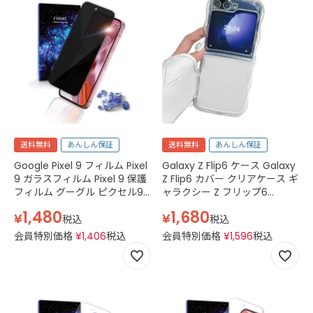
送料無料
あんしん保証
送料無料
あんしん保証
Google Pixel 9 フィルム Pixel
Galaxy Z Flip6 ケース Galaxy
9 ガラスフィルム Pixel 9 保護
Z Flip6 カバー クリアケース ギ
フィルム グーグル ピクセル9
ャラクシー Z フリップ6
Pixel9 docomo au softbank
docomo SC-54E au SCG29
1,480
1,680
¥
¥
simフリー 2.5D スマホフィル
simフリー スマホケース TPU
税込
税込
ム 強化ガラス 黒 ブラック
透明 クリア
会員特別価格
¥
1,406
税込
会員特別価格
¥
1,596
税込