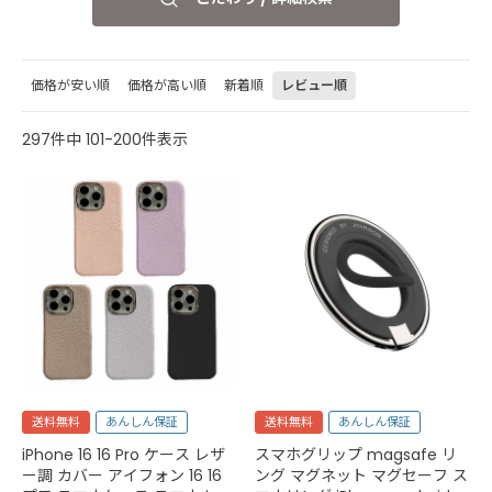
価格が安い順
価格が高い順
新着順
レビュー順
297
件中
101
-
200
件表示
送料無料
あんしん保証
送料無料
あんしん保証
iPhone 16 16 Pro ケース レザ
スマホグリップ magsafe リ
ー調 カバー アイフォン 16 16
ング マグネット マグセーフ ス