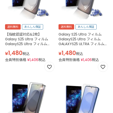
送料無料
あんしん保証
送料無料
あんしん保証
【指紋認証対応&2枚】
Galaxy S25 Ultra フィルム
Galaxy S25 Ultra フィルム
GalaxyS25 Ultra フィルム
GalaxyS25 Ultra フィルム
GALAXYS25 ULTRA フィルム
GALAXYS25 ULTRA フィルム
Softbank SC-52F docomo
1,480
1,480
¥
¥
Softbank SC-52F docomo
SCG32 au SM-S938Q SIMフ
税込
税込
SCG32 au SM-S938Q SIMフ
リー SM-S938Z ギャラクシー
会員特別価格
¥
1,406
税込
会員特別価格
¥
1,406
税込
リー SM-S938Z ギャラクシー
S25 ウルトラ フィルム ギャラ
S25 ウルトラ フィルム ギャラ
クシーS25 ウルトラ ケース フ
クシーS25 ウルトラ アンチグ
ィルム
レア