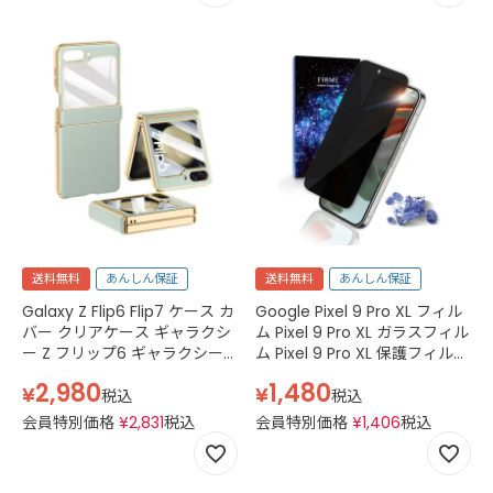
送料無料
あんしん保証
送料無料
あんしん保証
Galaxy Z Flip6 Flip7 ケース カ
Google Pixel 9 Pro XL フィル
バー クリアケース ギャラクシ
ム Pixel 9 Pro XL ガラスフィル
ー Z フリップ6 ギャラクシー Z
ム Pixel 9 Pro XL 保護フィルム
フリップ7 SC-54E SCG29
グーグル ピクセル9 プロ xl
2,980
1,480
¥
¥
SC-55F SCG35 SM-F766Z
Pixel9 Pro XL docomo au
税込
税込
SM-F766Q simフリー スマホ
softbank simフリー 2.5D ス
会員特別価格
¥
2,831
税込
会員特別価格
¥
1,406
税込
ケース ハード スマホカバー 透
マホフィルム 強化ガラス 黒 ブ
明 クリア
ラック