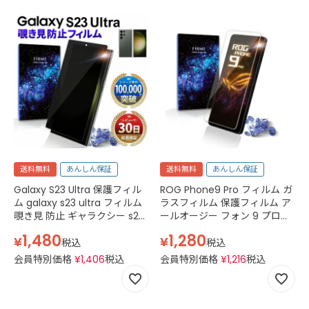
送料無料
あんしん保証
送料無料
あんしん保証
Galaxy S23 Ultra 保護フィル
ROG Phone9 Pro フィルム ガ
ム galaxy s23 ultra フィルム
ラスフィルム 保護フィルム ア
覗き見 防止 ギャラクシー s23
ールオージー フォン 9 プロ
ウルトラ ガラスフィルム 2.5D
AI2501 スマホフィルム ケース
1,480
1,280
¥
¥
強化ガラス ドコモ au 楽天モ
強化ガラス 透明 クリア
税込
税込
バイル docomo sc-52d au
会員特別価格
¥
1,406
税込
会員特別価格
¥
1,216
税込
scg20 simフリー 硬度 9H 黒