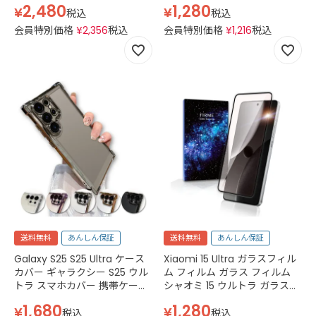
2,480
1,280
¥
¥
ブルー グリーン グレー ブラッ
バー 強化ガラス 透明 クリア
税込
税込
ク
会員特別価格
¥
2,356
税込
会員特別価格
¥
1,216
税込
送料無料
あんしん保証
送料無料
あんしん保証
Galaxy S25 S25 Ultra ケース
Xiaomi 15 Ultra ガラスフィル
カバー ギャラクシー S25 ウル
ム フィルム ガラス フィルム
トラ スマホカバー 携帯ケース
シャオミ 15 ウルトラ ガラス
メッキ TPU ソフトケース コー
フィルム 3D 強化ガラス simフ
1,680
1,280
¥
¥
ナーバンパー クリア
リー IIJmio ブラック
税込
税込