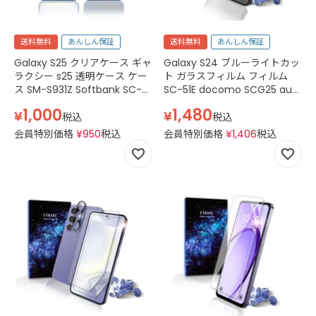
送料無料
あんしん保証
送料無料
あんしん保証
Galaxy S25 クリアケース ギャ
Galaxy S24 ブルーライトカッ
ラクシー s25 透明ケース ケー
ト ガラスフィルム フィルム
ス SM-S931Z Softbank SC-
SC-51E docomo SCG25 au
51F docomo SCG31 au SM-
SM-S921Q simフリー 保護フ
1,000
1,480
¥
¥
S931Q SIMフリー スマホケー
ィルム samsung サムスン ギ
税込
税込
ス TPU スマホケース 透明 ク
ャラクシー フィルム UVカット
会員特別価格
¥
950
税込
会員特別価格
¥
1,406
税込
リア
スマホフィルム