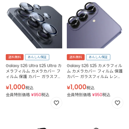
送料無料
あんしん保証
送料無料
あんしん保証
Galaxy S26 Ultra S25 Ultra カ
Galaxy S26 S25 カメラフィル
メラフィルム カメラカバー フ
ム カメラカバー フィルム 保護
ィルム 保護 カバー ガラスフィ
カバー ガラスフィルム レンズ
ルム レンズ カメラ ギャラクシ
カメラ ギャラクシー SM-
1,000
1,000
¥
¥
ー SM-S938Z softbank SC-
S931Z softbank SC-51F
税込
税込
52F docomo SCG32 au SM-
docomo SCG31 au SM-
会員特別価格
¥
950
税込
会員特別価格
¥
950
税込
S938Q SIMフリー 耐衝撃 割れ
S931Q SIMフリー Glass カラ
傷 防止 Glass カラー
ー