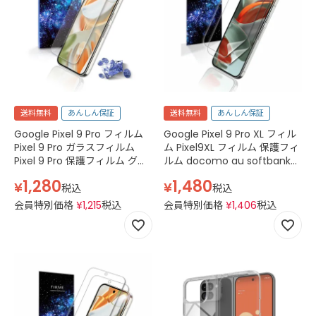
送料無料
あんしん保証
送料無料
あんしん保証
Google Pixel 9 Pro フィルム
Google Pixel 9 Pro XL フィル
Pixel 9 Pro ガラスフィルム
ム Pixel9XL フィルム 保護フィ
Pixel 9 Pro 保護フィルム グー
ルム docomo au softbank
グル ピクセル9プロ Pixel9 Pro
simフリー グーグル ピクセル
1,280
1,480
¥
¥
docomo au softbank simフ
9プロ エックスエルフィルム
税込
税込
リー スマホフィルム 透明 クリ
TPU ウレタン クリア
会員特別価格
¥
1,215
税込
会員特別価格
¥
1,406
税込
ア