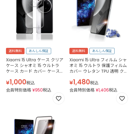
送料無料
あんしん保証
送料無料
あんしん保証
Xiaomi 15 Ultra ケース クリア
Xiaomi 15 Ultra フィルム シャ
ケース シャオミ 15 ウルトラ
オミ 15 ウルトラ 保護フィルム
ケース カード カバー ケース
カバー ウレタン TPU 透明 ク
IIJmio SIMフリー MZB0JJYJP
リア
1,000
1,480
¥
¥
ケース クリア 透明
税込
税込
会員特別価格
¥
950
税込
会員特別価格
¥
1,406
税込