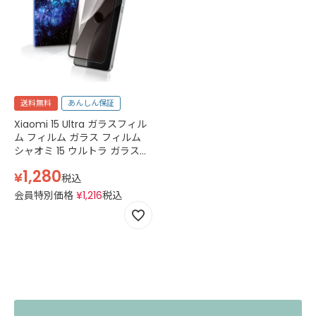
送料無料
あんしん保証
Xiaomi 15 Ultra ガラスフィル
ム フィルム ガラス フィルム
シャオミ 15 ウルトラ ガラス
フィルム 3D 強化ガラス simフ
1,280
¥
リー IIJmio ブラック
税込
会員特別価格
¥
1,216
税込